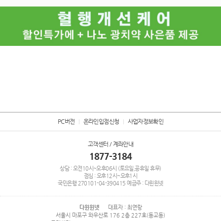
PC버전
온라인입점신청
사업자정보확인
고객센터 / 계좌안내
1877-3184
상담 : 오전10시~오후06시 (토요일,공휴일 휴무)
점심 : 오후12시~오후1시
국민은행
270101-04-390415
예금주 : 다윈윈넷
다윈윈넷
대표자 : 최연랑
서울시 마포구 와우산로 176 2층 227호(동교동)