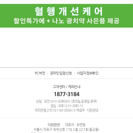
PC버전
온라인입점신청
사업자정보확인
고객센터 / 계좌안내
1877-3184
상담 : 오전10시~오후06시 (토요일,공휴일 휴무)
점심 : 오후12시~오후1시
국민은행
270101-04-390415
예금주 : 다윈윈넷
다윈윈넷
대표자 : 최연랑
서울시 마포구 와우산로 176 2층 227호(동교동)