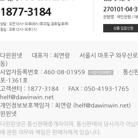
1877-3184
270101-04-
은행명 : 국민은행 / 
상담 : 오전10시~오후06시 (토요일,공휴일 휴무)
상품 입점신청
점심 : 오후12시~오후1시
다윈윈넷
대표자 : 최연랑
서울시 마포구 와우산로 1
동)
사업자등록번호 : 460-08-01959
통신판
사업자정보확인
포-1361호
고객센터 : 1877-3184
FAX : 050-4193-1765
helf@dawinwin.net
개인정보보호책임자 : 최연랑 (
helf@dawinwin.net
)
윈윈넷
다윈윈넷은 통신판매중개자이며, 통신판매의 당사자가 아닙니다
에 관한 의무와 책임은 판매자에게 있습니다.